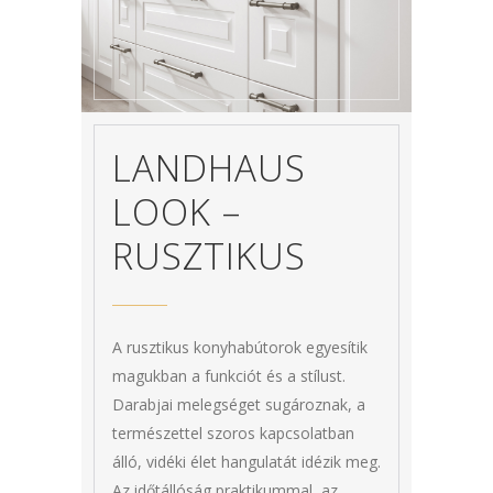
LANDHAUS
LOOK –
RUSZTIKUS
A rusztikus konyhabútorok egyesítik
magukban a funkciót és a stílust.
Darabjai melegséget sugároznak, a
természettel szoros kapcsolatban
álló, vidéki élet hangulatát idézik meg.
Az időtállóság praktikummal, az