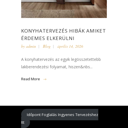
KONYHATERVEZÉS HIBÁK AMIKET
ÉRDEMES ELKERÜLNI
by
admin
Blog
április 14, 2026
A konyhatervezés az egyik legösszetettebb
lakberendezési folyamat, hiszen&nbs...
Read More
Időpont Foglalás Ingyenes Tervezéshez
Itt