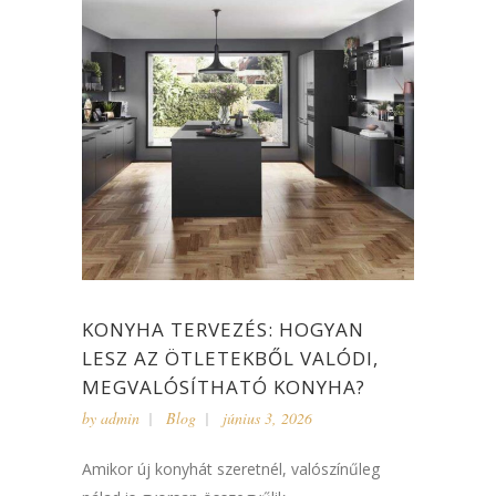
KONYHA TERVEZÉS: HOGYAN
LESZ AZ ÖTLETEKBŐL VALÓDI,
MEGVALÓSÍTHATÓ KONYHA?
by
admin
Blog
június 3, 2026
Amikor új konyhát szeretnél, valószínűleg