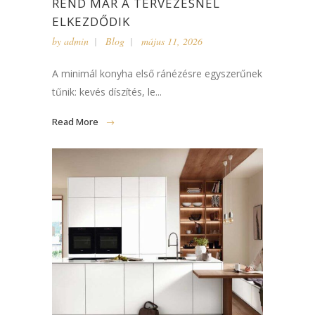
REND MÁR A TERVEZÉSNÉL
ELKEZDŐDIK
by
admin
Blog
május 11, 2026
A minimál konyha első ránézésre egyszerűnek
tűnik: kevés díszítés, le...
Read More