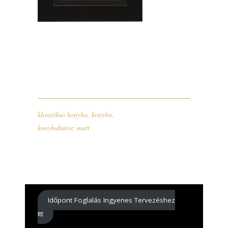
klasszikus konyha
,
konyha
,
konyhabútor
,
matt
Időpont Foglalás Ingyenes Tervezéshez
Itt