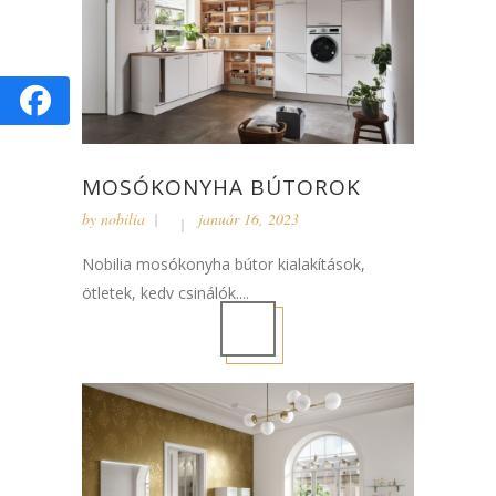
MOSÓKONYHA BÚTOROK
by
nobilia
január 16, 2023
Nobilia mosókonyha bútor kialakítások,
ötletek, kedv csinálók....