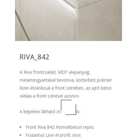
RIVA_842
A Riva frontcsalád, MDF alapanyag,
melamingyantával bevonva, körbefutó polimer
lézer-élzárással a front szinében, az ajtó belsó
oldala a front színével azonos.
A képeken látható összeállítás:
Front Riva 842 Homokbeton repro
Fogantyú Line-N profil, inox