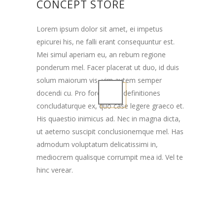
CONCEPT STORE
Lorem ipsum dolor sit amet, ei impetus
epicurei his, ne falli erant consequuntur est.
Mei simul aperiam eu, an rebum regione
ponderum mel. Facer placerat ut duo, id duis
solum maiorum vis, vim autem semper
docendi cu. Pro forensibus definitiones
concludaturque ex, quo case legere graeco et.
His quaestio inimicus ad. Nec in magna dicta,
ut aeterno suscipit conclusionemque mel. Has
admodum voluptatum delicatissimi in,
mediocrem qualisque corrumpit mea id. Vel te
hinc verear.