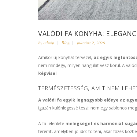
VALÓDI FA KONYHA: ELEGANC
by
admin
Blog
március 2, 2026
Amikor új konyhát tervezel,
az egyik legfontos
nem mindegy, milyen hangulat vesz körül. A való
képvisel
.
TERMÉSZETESSÉG, AMIT NEM LEHE
A valódi fa egyik legnagyobb előnye az egy
igazán különlegessé teszi: nem egy sablonos me
A fa jelenléte
melegséget és harmóniát sugá
teremt, amelyben jó időt tölteni, akár főzés közbe