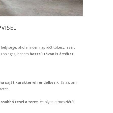
PVISEL
 helyisége, ahol minden nap időt töltesz, ezért
különleges, hanem
hosszú távon is értéket
a saját karakterrel rendelkezik
. Ez az, ami
etet.
osabbá teszi a teret
, és olyan atmoszférát