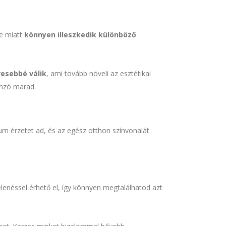
e miatt
könnyen illeszkedik különböző
esebbé válik
, ami tovább növeli az esztétikai
onzó marad.
m érzetet ad, és az egész otthon színvonalát
elenéssel érhető el, így könnyen megtalálhatod azt