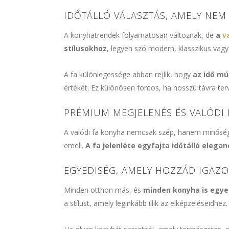
IDŐTÁLLÓ VÁLASZTÁS, AMELY NEM 
A konyhatrendek folyamatosan változnak, de
a
v
stílusokhoz
, legyen szó modern, klasszikus vagy l
A fa különlegessége abban rejlik, hogy
az idő mú
értékét. Ez különösen fontos, ha hosszú távra te
PRÉMIUM MEGJELENÉS ÉS VALÓDI
A valódi fa konyha nemcsak szép, hanem minősége
emeli.
A fa jelenléte egyfajta időtálló elegan
EGYEDISÉG, AMELY HOZZÁD IGAZO
Minden otthon más, és
minden konyha is egyed
a stílust, amely leginkább illik az elképzeléseidhez.