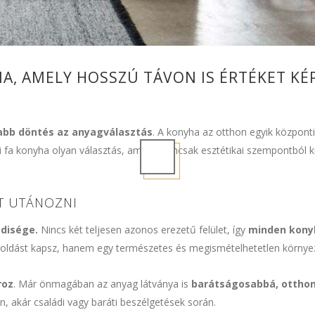
IA, AMELY HOSSZÚ TÁVON IS ÉRTÉKET KÉ
abb döntés az anyagválasztás
. A konyha az otthon egyik központi
di fa konyha olyan választás, amely nemcsak esztétikai szempontból 
T UTÁNOZNI
edisége.
Nincs két teljesen azonos erezetű felület, így
minden konyh
goldást kapsz, hanem egy természetes és megismételhetetlen környez
roz
. Már önmagában az anyag látványa is
barátságosabbá, otthon
n, akár családi vagy baráti beszélgetések során.